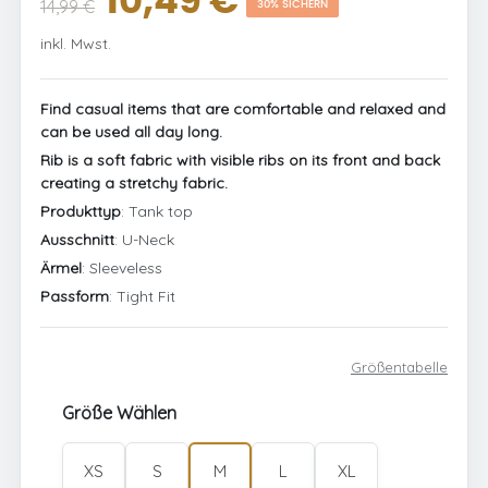
10,49 €
14,99 €
30% SICHERN
inkl. Mwst.
Find casual items that are comfortable and relaxed and
can be used all day long.
Rib is a soft fabric with visible ribs on its front and back
creating a stretchy fabric.
Produkttyp
: Tank top
Ausschnitt
: U-Neck
Ärmel
: Sleeveless
Passform
: Tight Fit
Größentabelle
Größe Wählen
XS
S
M
L
XL