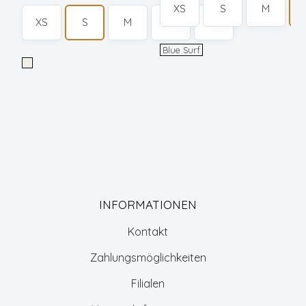
XS
S
M
XS
S
M
L
XL
Blue
Blue Surf
Surf
Cloud
Dancer
LIV
FLOWER
INFORMATIONEN
Kontakt
Zahlungsmöglichkeiten
Filialen