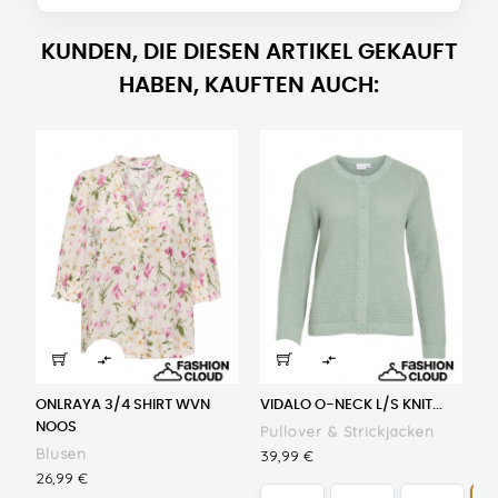
KUNDEN, DIE DIESEN ARTIKEL GEKAUFT
HABEN, KAUFTEN AUCH:


ONLRAYA 3/4 SHIRT WVN
VIDALO O-NECK L/S KNIT...
NOOS
Pullover & Strickjacken
Blusen
Preis
39,99 €
Preis
26,99 €