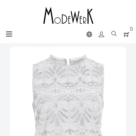
0
navigazione
☰
Toggle