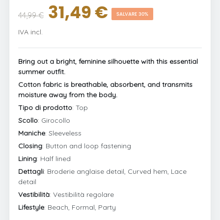
31,49 €
44,99 €
SALVARE 30%
IVA incl.
Bring out a bright, feminine silhouette with this essential
summer outfit.
Cotton fabric is breathable, absorbent, and transmits
moisture away from the body.
Tipo di prodotto
: Top
Scollo
: Girocollo
Maniche
: Sleeveless
Closing
: Button and loop fastening
Lining
: Half lined
Dettagli
: Broderie anglaise detail, Curved hem, Lace
detail
Vestibilità
: Vestibilità regolare
Lifestyle
: Beach, Formal, Party