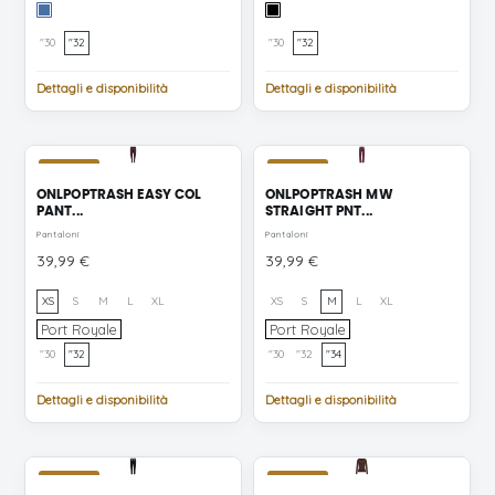
Special
nero
Blue
"30
"32
"30
"32
Grey
Denim
Dettagli e disponibilità
Dettagli e disponibilità
NUOVO
NUOVO
ONLPOPTRASH EASY COL
ONLPOPTRASH MW
PANT...
STRAIGHT PNT...
Pantaloni
Pantaloni
Prezzo
Prezzo
39,99 €
39,99 €
XS
S
M
L
XL
XS
S
M
L
XL
Port
Port
Port Royale
Port Royale
Royale
Royale
"30
"32
"30
"32
"34
Dettagli e disponibilità
Dettagli e disponibilità
NUOVO
NUOVO