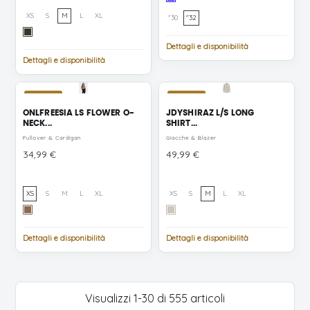
Blue
XS
S
M
L
XL
"30
"32
Denim
Rosin
Tint
Dettagli e disponibilità
Dettagli e disponibilità
NUOVO
NUOVO
ONLFREESIA LS FLOWER O-
JDYSHIRAZ L/S LONG
NECK...
SHIRT...
Pullover & Cardigan
Giacche & Blazer
Prezzo
Prezzo
34,99 €
49,99 €
XS
S
M
L
XL
XS
S
M
L
XL
Toasted
Moonbeam
Coconut
Flowers/Black
Dettagli e disponibilità
Dettagli e disponibilità
Coffee/Pumice
Stone
Visualizzi 1-30 di 555 articoli