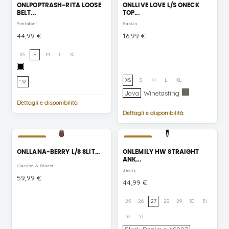
ONLPOPTRASH-RITA LOOSE
ONLLIVE LOVE L/S ONECK
BELT...
TOP...
Pantaloni
Basics
Prezzo
Prezzo
44,99 €
16,99 €
XS
S
M
L
XL
Black
LUREX
XS
S
M
L
XL
"32
BELT
Java
Winetasting
Java
Winetasting
Smokey
Olive
Dettagli e disponibilità
Dettagli e disponibilità
NUOVO
NUOVO
ONLLANA-BERRY L/S SLIT...
ONLEMILY HW STRAIGHT
ANK...
Giacche & Blazer
Jeans
Prezzo
59,99 €
Prezzo
44,99 €
25
26
27
28
29
30
31
32
33