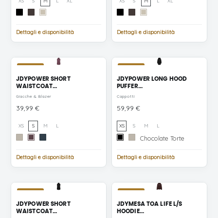
XS
S
M
L
XL
XS
S
M
L
XL
nero
Mulch
Oatmeal
nero
Mulch
Oatmeal
MELANGE
MELANGE
Dettagli e disponibilità
Dettagli e disponibilità
NUOVO
NUOVO
JDYPOWER SHORT
JDYPOWER LONG HOOD
WAISTCOAT...
PUFFER...
Giacche & Blazer
Cappotti
Prezzo
Prezzo
39,99 €
59,99 €
XS
S
M
L
XS
S
M
L
Chocolate
Silver
Huckleberry
Stratified
nero
Silver
Chocolate Torte
Torte
Lining
Sea
Lining
Dettagli e disponibilità
Dettagli e disponibilità
NUOVO
NUOVO
JDYPOWER SHORT
JDYMESA TOA LIFE L/S
WAISTCOAT...
HOODIE...