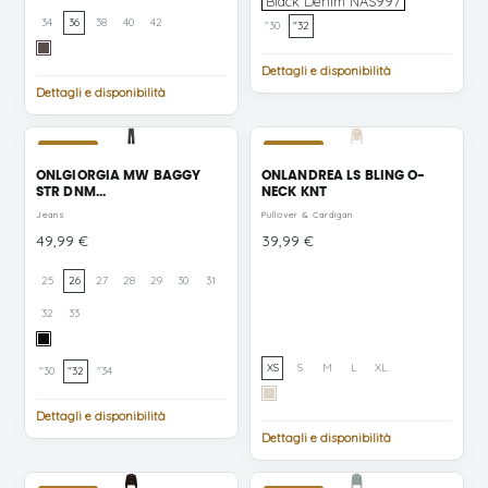
Black
Black Denim NAS997
Denim
34
36
38
40
42
"30
"32
NAS997
Chocolate
Martini
Dettagli e disponibilità
Dettagli e disponibilità
NUOVO
NUOVO
ONLGIORGIA MW BAGGY
ONLANDREA LS BLING O-
STR DNM...
NECK KNT
Jeans
Pullover & Cardigan
Prezzo
Prezzo
49,99 €
39,99 €
25
26
27
28
29
30
31
32
33
Washed
Black
XS
S
M
L
XL
"30
"32
"34
Birch
Silver
Dettagli e disponibilità
Bling
Dettagli e disponibilità