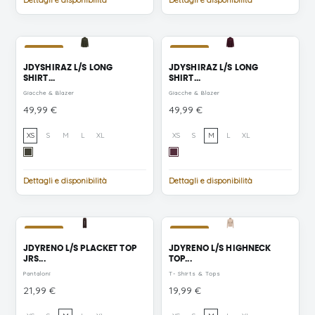
Dettagli e disponibilità
Dettagli e disponibilità
NUOVO
NUOVO
JDYSHIRAZ L/S LONG
JDYSHIRAZ L/S LONG
SHIRT...
SHIRT...
Giacche & Blazer
Giacche & Blazer
Prezzo
Prezzo
49,99 €
49,99 €
XS
S
M
L
XL
XS
S
M
L
XL
Forest
Fig
Night
Dettagli e disponibilità
Dettagli e disponibilità
NUOVO
NUOVO
JDYRENO L/S PLACKET TOP
JDYRENO L/S HIGHNECK
JRS...
TOP...
Pantaloni
T- Shirts & Tops
Prezzo
Prezzo
21,99 €
19,99 €