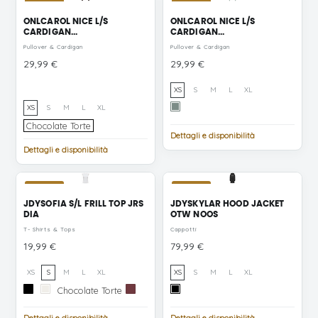
NUOVO
NUOVO
ONLCAROL NICE L/S
ONLCAROL NICE L/S
CARDIGAN...
CARDIGAN...
Pullover & Cardigan
Pullover & Cardigan
Prezzo
Prezzo
29,99 €
29,99 €
XS
S
M
L
XL
Chinois
XS
S
M
L
XL
Green
Chocolate
Chocolate Torte
Dettagli e disponibilità
Torte
Dettagli e disponibilità
NUOVO
NUOVO
JDYSOFIA S/L FRILL TOP JRS
JDYSKYLAR HOOD JACKET
DIA
OTW NOOS
T- Shirts & Tops
Cappotti
Prezzo
Prezzo
19,99 €
79,99 €
XS
S
M
L
XL
XS
S
M
L
XL
Chocolate
nero
Danzatrice
Chocolate Torte
Oxblood
Black
Torte
di
Red
BLACK
nuvole