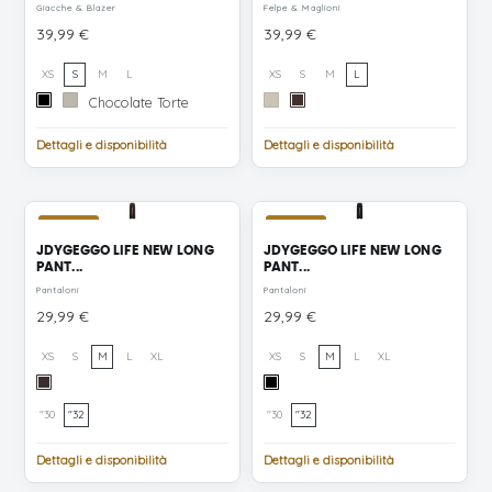
Giacche & Blazer
Felpe & Maglioni
Prezzo
Prezzo
39,99 €
39,99 €
XS
S
M
L
XS
S
M
L
Chocolate
nero
Silver
Chocolate Torte
Oatmeal
Coffee
Torte
Lining
Bean
Dettagli e disponibilità
Dettagli e disponibilità
NUOVO
NUOVO
JDYGEGGO LIFE NEW LONG
JDYGEGGO LIFE NEW LONG
PANT...
PANT...
Pantaloni
Pantaloni
Prezzo
Prezzo
29,99 €
29,99 €
XS
S
M
L
XL
XS
S
M
L
XL
Chocolate
Black
Torte
GOLD
"30
"32
"30
"32
GOLD
BUTTONS
BUTTONS
Dettagli e disponibilità
Dettagli e disponibilità