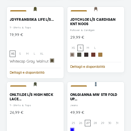
NUOVO
NUOVO
JDYFRANSISKA LIFE L/S...
JDYCHLOE L/S CARDIGAN
KNT NOOS
T- Shirts & Tops
Pullover & Cardigan
Prezzo
19,99 €
Prezzo
29,99 €
XS
S
M
L
XS
S
M
L
XL
Fossil
Kambaba
Chocolate
Smoked
Wood
MELANGE
MELANGE
Torte
Paprika
Thrush
Whitecap
Walnut
Whitecap Gray
Walnut
Dark
MELANGE
MELANGE
MELANGE
Gray
Olive
Dettagli e disponibilità
Dettagli e disponibilità
NUOVO
NUOVO
ONLTILDE L/S HIGH NECK
ONLGIANNA MW STR FOLD
LACE...
UP...
T- Shirts & Tops
Jeans
Prezzo
Prezzo
26,99 €
49,99 €
25
26
27
28
29
30
31
Medium