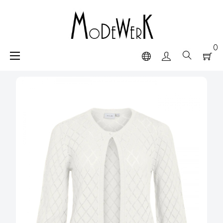
0
navigazione
☰
Toggle