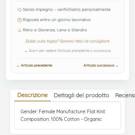
◇
Senza impegno – verifichiamo personalmente
◷
Risposta entro un giorno lavorativo
⌂
Ritiro a Glorenza, Lana o Silandro
Dubbi sulla taglia? Saremo felici di consigliarti.
↔ Scorri per vedere l’articolo precedente o successivo
← Articolo precedente
Articolo successivo →
Descrizione
Dettagli del prodotto
Recensi
Gender: Female Manufacture: Flat Knit
Composition: 100% Cotton - Organic