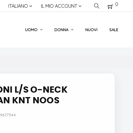
0
ITALIANO
IL MIO ACCOUNT
UOMO
DONNA
NUOVI
SALE
NI L/S O-NECK
AN KNT NOOS
9677344