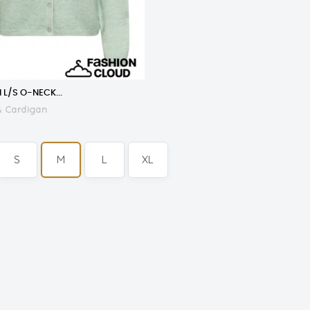
 L/S O-NECK...
& Cardigan
S
M
L
XL