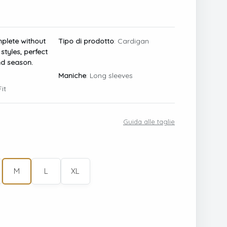
plete without
Tipo di prodotto
: Cardigan
 styles, perfect
nd season.
Maniche
: Long sleeves
it
Guida alle taglie
M
L
XL