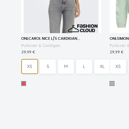
ONLCAROL NICE L/S CARDIGAN...
ONLSIMONI
Pullover & Cardigan
Pullover 
Prezzo
Prezzo
29,99 €
29,99 €
XS
S
M
L
XL
XS
Cayenne
Ether
MELANGE