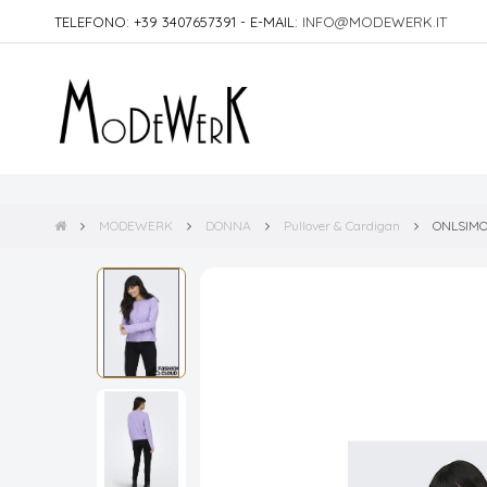
TELEFONO: +39 3407657391 - E-MAIL:
INFO@MODEWERK.IT
MODEWERK
DONNA
Pullover & Cardigan
ONLSIMO