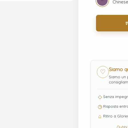
Chines
Siamo qu
♡
Siamo un p
consigliam
◇
Senza impegn
◷
Risposta entr
⌂
Ritiro a Glor
Dubbi 