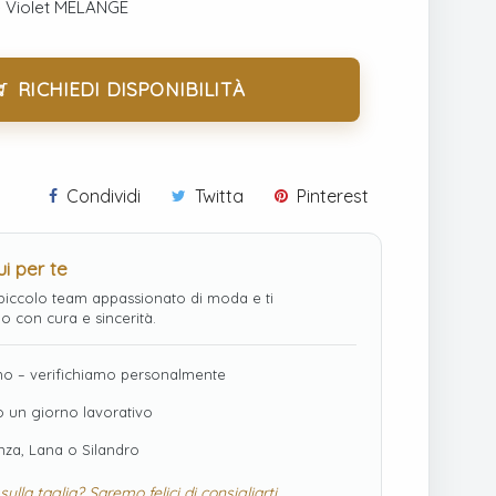
e Violet MELANGE
RICHIEDI DISPONIBILITÀ
Condividi
Twitta
Pinterest
i per te
iccolo team appassionato di moda e ti
o con cura e sincerità.
o – verifichiamo personalmente
o un giorno lavorativo
enza, Lana o Silandro
sulla taglia? Saremo felici di consigliarti.