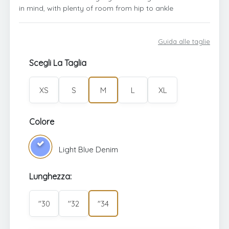
in mind, with plenty of room from hip to ankle
Guida alle taglie
Scegli La Taglia
XS
S
M
L
XL
Colore
Light Blue Denim
Lunghezza:
"30
"32
"34