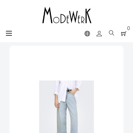
0
navigazione
☰
Toggle