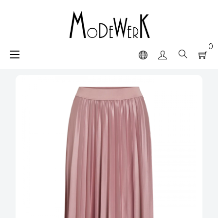
0
navigazione
☰
Toggle