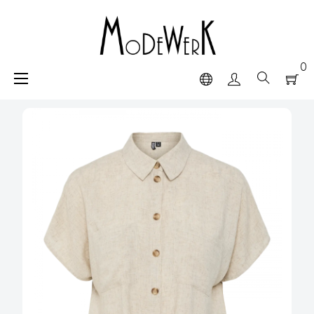
0
navigazione
☰
Toggle