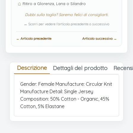
⌂
Ritiro a Glorenza, Lana o Silandro
Dubbi sulla taglia? Saremo felici di consigliarti.
↔ Scorri per vedere l’articolo precedente o successivo
← Articolo precedente
Articolo successivo →
Descrizione
Dettagli del prodotto
Recensi
Gender: Female Manufacture: Circular Knit
Manufacture Detail: Single Jersey
Composition: 50% Cotton - Organic, 45%
Cotton, 5% Elastane