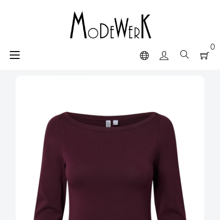
0
navigazione
☰
Toggle